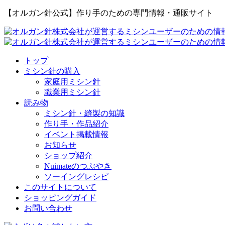
【オルガン針公式】作り手のための専門情報・通販サイト
トップ
ミシン針の購入
家庭用ミシン針
職業用ミシン針
読み物
ミシン針・縫製の知識
作り手・作品紹介
イベント掲載情報
お知らせ
ショップ紹介
Nuimateのつぶやき
ソーイングレシピ
このサイトについて
ショッピングガイド
お問い合わせ