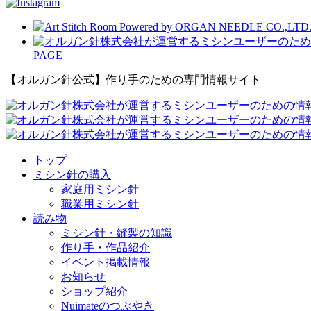
PAGE
【オルガン針公式】作り手のための専門情報サイト
トップ
ミシン針の購入
家庭用ミシン針
職業用ミシン針
読み物
ミシン針・縫製の知識
作り手・作品紹介
イベント掲載情報
お知らせ
ショップ紹介
Nuimateのつぶやき