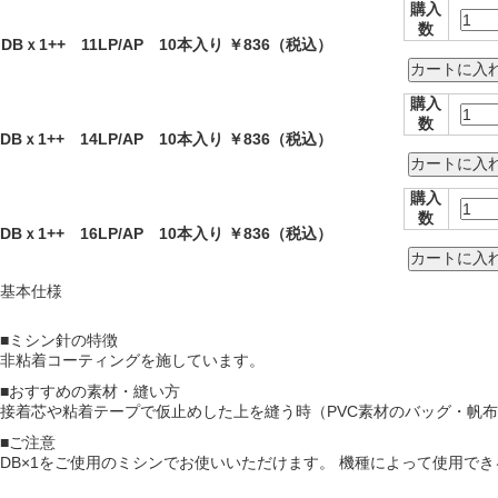
購入
数
DBｘ1++ 11LP/AP 10本入り
￥836
（税込）
購入
数
DBｘ1++ 14LP/AP 10本入り
￥836
（税込）
購入
数
DBｘ1++ 16LP/AP 10本入り
￥836
（税込）
基本仕様
■ミシン針の特徴
非粘着コーティングを施しています。
■おすすめの素材・縫い方
接着芯や粘着テープで仮止めした上を縫う時（PVC素材のバッグ・帆
■ご注意
DB×1をご使用のミシンでお使いいただけます。 機種によって使用で