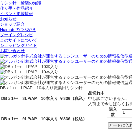
ミシン針・縫製の知識
作り手・作品紹介
イベント掲載情報
お知らせ
ショップ紹介
Nuimateのつぶやき
ソーイングレシピ
このサイトについて
ショッピングガイド
お問い合わせ
DBｘ1++ LP/AP 10本入り
職業用ミシン針
品切れ中
DBｘ1++ 8LP/AP 10本入り
￥836
（税込）
申し訳ございません。
入荷まで今しばらくお
購入
数
DBｘ1++ 9LP/AP 10本入り
￥836
（税込）