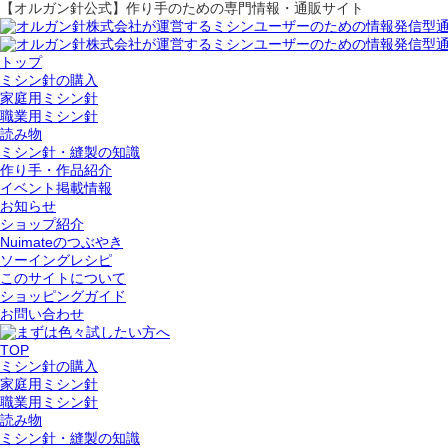
【オルガン針公式】作り手のための専門情報・通販サイト
トップ
ミシン針の購入
家庭用ミシン針
職業用ミシン針
読み物
ミシン針・縫製の知識
作り手・作品紹介
イベント掲載情報
お知らせ
ショップ紹介
Nuimateのつぶやき
ソーイングレシピ
このサイトについて
ショッピングガイド
お問い合わせ
TOP
ミシン針の購入
家庭用ミシン針
職業用ミシン針
読み物
ミシン針・縫製の知識