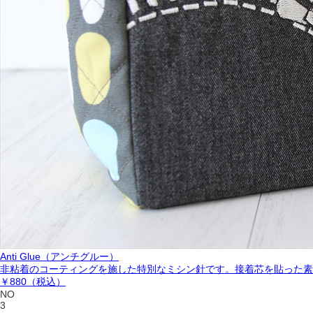
Anti Glue（アンチグルー）
非粘着のコーティングを施した特別なミシン針です。接着芯を貼った素
￥880
（税込）
NO
3