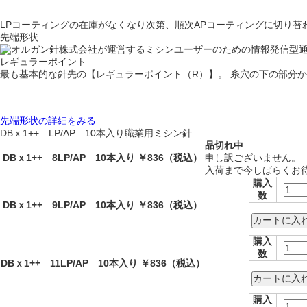
LPコーティングの在庫がなくなり次第、順次APコーティングに切り替わ
先端形状
レギュラーポイント
最も基本的な針先の【レギュラーポイント（R）】。 糸穴の下の部分
先端形状の詳細をみる
DBｘ1++ LP/AP 10本入り
職業用ミシン針
品切れ中
DBｘ1++ 8LP/AP 10本入り
￥836
（税込）
申し訳ございません。
入荷まで今しばらくお
購入
数
DBｘ1++ 9LP/AP 10本入り
￥836
（税込）
購入
数
DBｘ1++ 11LP/AP 10本入り
￥836
（税込）
購入